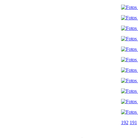
192
191