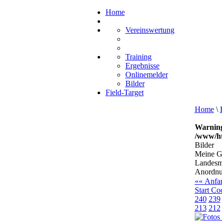
Home
Vereinswertung
Training
Ergebnisse
Onlinemelder
Bilder
Field-Target
Home
\
Warnin
/www/ht
Bilder
Meine Ga
Landesme
Anordnu
«« Anfa
Start Coo
240
239
213
212