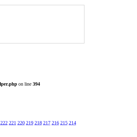
lper.php
on line
394
222
221
220
219
218
217
216
215
214