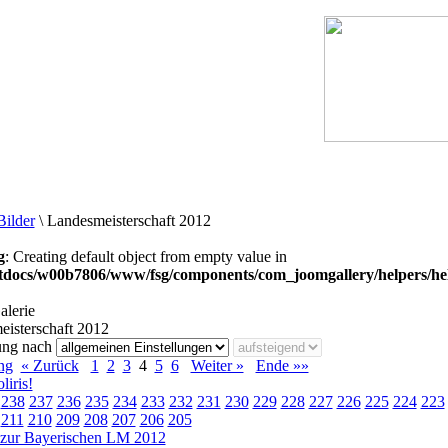
Bilder
\
Landesmeisterschaft 2012
g
: Creating default object from empty value in
docs/w00b7806/www/fsg/components/com_joomgallery/helpers/he
lerie
isterschaft 2012
ng nach
ng
« Zurück
1
2
3
4
5
6
Weiter »
Ende »»
liris!
238
237
236
235
234
233
232
231
230
229
228
227
226
225
224
223
211
210
209
208
207
206
205